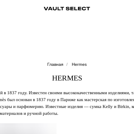
ры
Аксессуары
Ювелирные украшения
Ювелирные украшения
Бижутерия
Бижутерия
Часы
Консьерж-сервис
Часы
Косметика
Консьерж
Главная
/
Hermes
HERMES
 в 1837 году. Известен своими высококачественными изделиями, 
ès был основан в 1837 году в Париже как мастерская по изготовле
ссуары и парфюмерию. Известные изделия — сумка Kelly и Birkin, 
материалов и ручной работы.