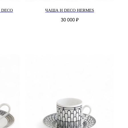
 DECO
ЧАША H DECO HERMES
30 000
₽