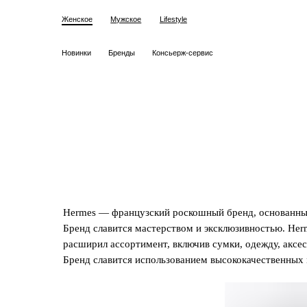
Женское
Мужское
Lifestyle
Новинки
Новинки
Новинки
Бренды
Бренды
Бренды
Одежда
Одежда
Консьерж-сервис
Обувь
Обувь
Сумки
Сумки
Hermes
Багаж
Аксессуа
Багаж
Hermes — французский роскошный бренд, основанный
Бренд славится мастерством и эксклюзивностью. Herm
расширил ассортимент, включив сумки, одежду, аксе
Бренд славится использованием высококачественных 