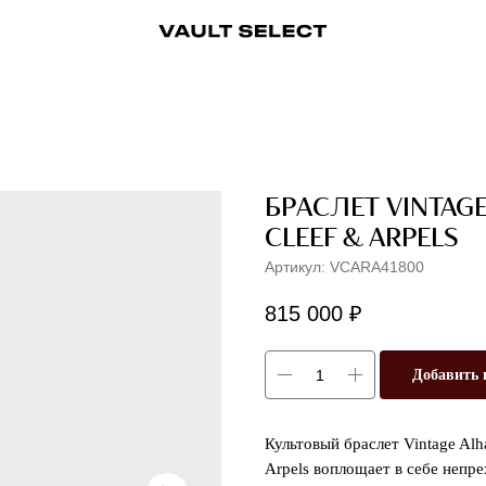
ры
Аксессуары
Ювелирные украшения
Ювелирные украшения
Бижутерия
Бижутерия
Часы
Консьерж-сервис
Часы
Косметика
Консьерж
БРАСЛЕТ VINTAG
CLEEF & ARPELS
Артикул:
VCARA41800
815 000
₽
Добавить 
Культовый браслет Vintage Al
Arpels воплощает в себе непр