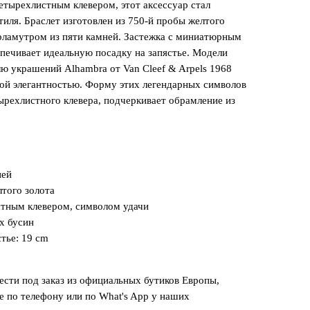
тырехлистным клевером, этот аксессуар стал
тиля. Браслет изготовлен из 750-й пробы желтого
рламутром из пяти камней. Застежка с миниатюрным
спечивает идеальную посадку на запястье. Модели
лю украшений Alhambra от Van Cleef & Arpels 1968
ой элегантностью. Форму этих легендарных символов
ырехлистного клевера, подчеркивает обрамление из
ней
лтого золота
тным клевером, символом удачи
х бусин
стье: 19 cm
сти под заказ из официальных бутиков Европы,
е по телефону или по What's App у наших