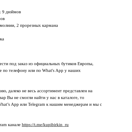
x 9 дюймов
мов
 молнии, 2 прорезных кармана
ка
сти под заказ из официальных бутиков Европы,
е по телефону или по What's App у наших
ию, далеко не весь ассортимент представлен на
вар Вы не смогли найти у нас в каталоге, то
hat’s App или Telegram к нашим менеджерам и мы с
gram канале
https://t.me/kupibirkin_ru