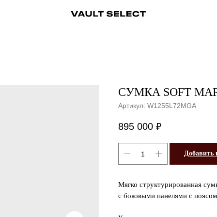
ры
Аксессуары
Ювелирные украшения
Ювелирные украшения
Бижутерия
Бижутерия
Часы
Консьерж-сервис
Часы
Косметика
Консьерж
СУМКА SOFT MAR
Артикул:
W1255L72MGA
895 000
₽
Добавить 
Мягко структурированная сумк
с боковыми панелями с поясом