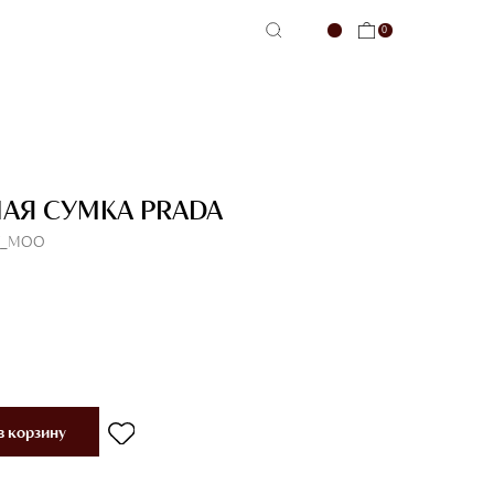
0
-сервис
АЯ СУМКА PRADA
_V_MOO
в корзину