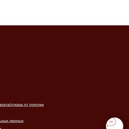
ата/отказа от покупки
ьных данных
и