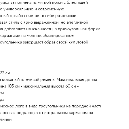
сумка выполнена из мягкой кожи с блестящей
е универсальную и современную
чный дизайн сочетает в себе различные
авая стиль с ярко выраженной, но элегантной
в добавляют изысканности, а прямоугольная форма
карманами на молнии. Эмалированное
еугольника завершает образ своей культовой
22 см
 кожаный плечевой ремень. Максимальная длина
ина 105 см - максимальная высота 60 см -
см
ра
еское лого в виде треугольника на передней части
йлоновая подкладка с центральным карманом на
олнией