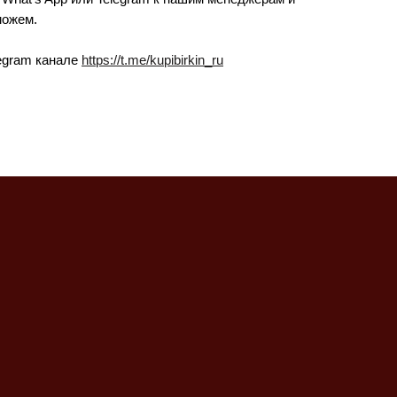
можем.
egram канале
https://t.me/kupibirkin_ru