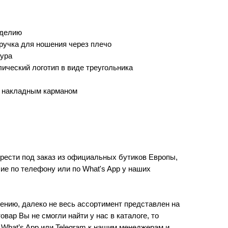
зделию
ручка для ношения через плечо
ура
ческий логотип в виде треугольника
с накладным карманом
рести под заказ из официальных бутиков Европы,
ие по телефону или по What's App у наших
ению, далеко не весь ассортимент представлен на
овар Вы не смогли найти у нас в каталоге, то
 What’s App или Telegram к нашим менеджерам и