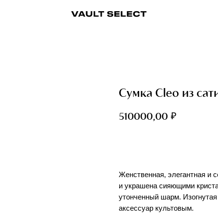
ры
Аксессуары
Ювелирные украшения
Ювелирные украшения
Бижутерия
Бижутерия
Часы
Консьерж-сервис
Часы
Косметика
Консьерж
Сумка Cleo из сат
₽
510000,00
Добавить в корзину
Женственная, элегантная и с
и украшена сияющими криста
утонченный шарм. Изогнутая
аксессуар культовым.