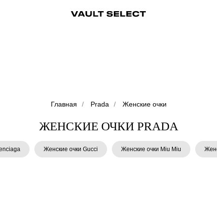
ры
Аксессуары
Ювелирные украшения
Ювелирные украшения
Бижутерия
Бижутерия
Часы
Консьерж-сервис
Часы
Косметика
Консьерж
Главная
/
Prada
/
Женские очки
ЖЕНСКИЕ ОЧКИ PRADA
enciaga
Женские очки Gucci
Женские очки Miu Miu
Женс