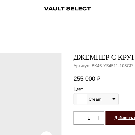
ры
Аксессуары
Ювелирные украшения
Ювелирные украшения
Бижутерия
Бижутерия
Часы
Консьерж-сервис
Часы
Косметика
Консьерж
ДЖЕМПЕР С КРУ
Артикул:
BK46-YS4511-103CR
255 000
₽
Цвет
Cream
Добавить 