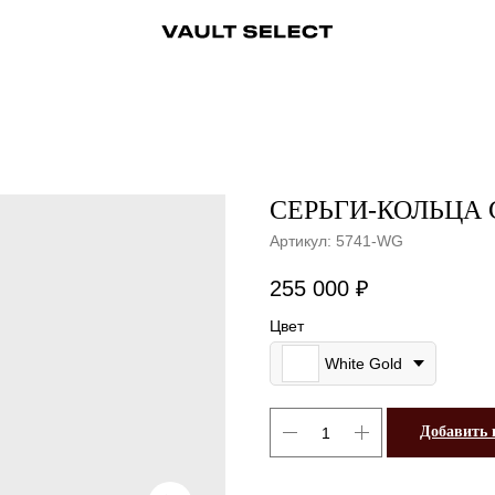
ры
Аксессуары
Ювелирные украшения
Ювелирные украшения
Бижутерия
Бижутерия
Часы
Консьерж-сервис
Часы
Косметика
Консьерж
СЕРЬГИ-КОЛЬЦА 
Артикул:
5741-WG
255 000
₽
Цвет
White Gold
Добавить 