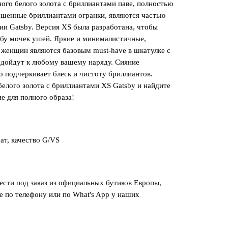
ного белого золота с бриллиантами паве, полностью
ашенные бриллиантами огранки, являются частью
и Gatsby. Версия XS была разработана, чтобы
ибу мочек ушей. Яркие и минималистичные,
 женщин являются базовым must-have в шкатулке с
одойдут к любому вашему наряду. Сияние
о подчеркивает блеск и чистоту бриллиантов.
белого золота с бриллиантами XS Gatsby и найдите
е для полного образа!
рат, качество G/VS
сти под заказ из официальных бутиков Европы,
е по телефону или по What's App у наших