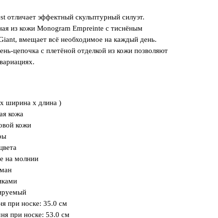
st отличает эффектный скульптурный силуэт.
ная из кожи Monogram Empreinte с тиснёным
iant, вмещает всё необходимое на каждый день.
нь-цепочка с плетёной отделкой из кожи позволяют
 вариациях.
 x ширина x длина )
ая кожа
овой кожи
ры
цвета
е на молнии
рман
иками
лируемый
я при носке: 35.0 см
ня при носке: 53.0 см