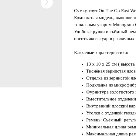
Сумку-тоут On The Go East We
Компактная модель, выполнен
тональным узором Monogram G
Удобные ручки и съёмный реме
носить аксессуар в различных
Ключевые характеристики:
13 x 10 x 25 см ( высота
Тиснёная зернистая ялов
Отделка из зернистой ял
Подкладка из микрофиб
Фурнитура золотистого 
Вместительное отделени
Внутренний плоский ка
Уголки с отделкой гвозд
Ремень: Съёмный, регу
Минимальная длина ремн
Максимальная длина рем