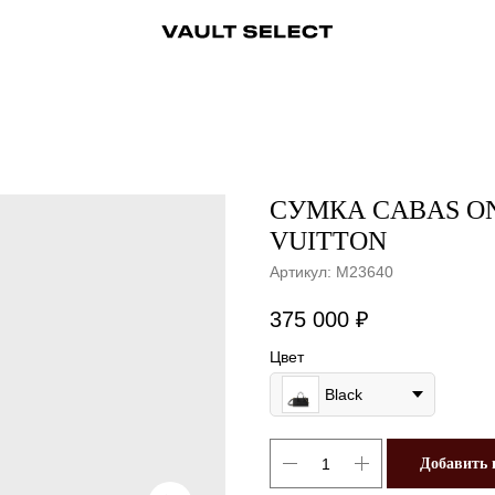
ры
Аксессуары
Ювелирные украшения
Ювелирные украшения
Бижутерия
Бижутерия
Часы
Консьерж-сервис
Часы
Косметика
Консьерж
СУМКА CABAS ON
VUITTON
Артикул:
M23640
375 000
₽
Цвет
Black
Добавить 