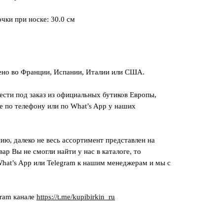
чки при носке: 30.0 см
ено во Франции, Испании, Италии или США.
сти под заказ из официальных бутиков Европы,
е по телефону или по What’s App у наших
ию, далеко не весь ассортимент представлен на
вар Вы не смогли найти у нас в каталоге, то
hat’s App или Telegram к нашим менеджерам и мы с
gram канале
https://t.me/kupibirkin_ru