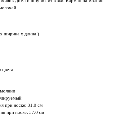
рхивов Дома и шнурок из кожи. Карман на молнии
мелочей.
 x ширина x длина )
 цвета
 молнии
гулируемый
я при носке: 31.0 см
ня при носке: 37.0 см