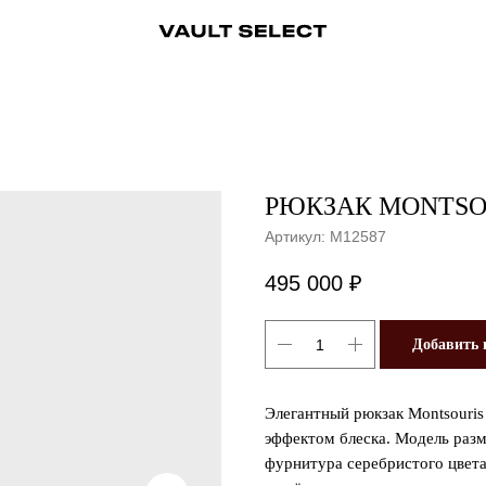
ры
Аксессуары
Ювелирные украшения
Ювелирные украшения
Бижутерия
Бижутерия
Часы
Консьерж-сервис
Часы
Косметика
Консьерж
РЮКЗАК MONTSOU
Артикул:
M12587
495 000
₽
Добавить 
Элегантный рюкзак Montsouris 
эффектом блеска. Модель раз
фурнитура серебристого цвет