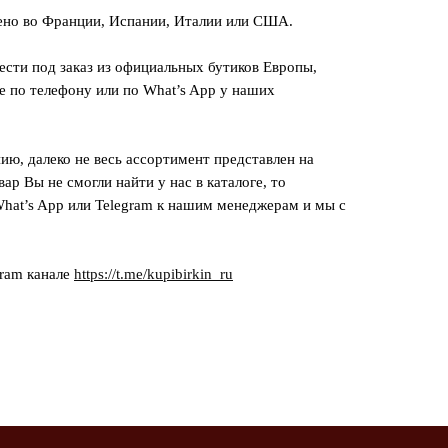
ено во Франции, Испании, Италии или США.
сти под заказ из официальных бутиков Европы,
е по телефону или по What’s App у наших
ию, далеко не весь ассортимент представлен на
вар Вы не смогли найти у нас в каталоге, то
hat’s App или Telegram к нашим менеджерам и мы с
gram канале
https://t.me/kupibirkin_ru