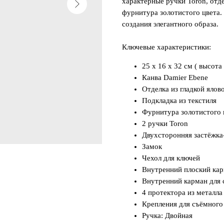
характерные ручки Toron, отд
фурнитура золотистого цвета.
создания элегантного образа.
Ключевые характеристики:
25 x 16 x 32 см ( высота
Канва Damier Ebene
Отделка из гладкой ялов
Подкладка из текстиля
Фурнитура золотистого 
2 ручки Toron
Двухсторонняя застёжка
Замок
Чехол для ключей
Внутренний плоский ка
Внутренний карман для
4 протектора из металла
Крепления для съёмного
Ручка: Двойная