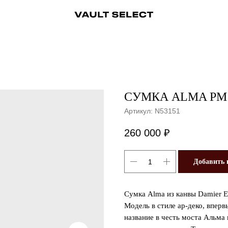
ры
Аксессуары
Ювелирные украшения
Ювелирные украшения
Бижутерия
Бижутерия
Часы
Консьерж-сервис
Часы
Косметика
Консьерж
СУМКА ALMA PM 
Артикул:
N53151
260 000
₽
Добавить 
Сумка Alma из канвы Damier E
Модель в стиле ар-деко, вперв
название в честь моста Альма