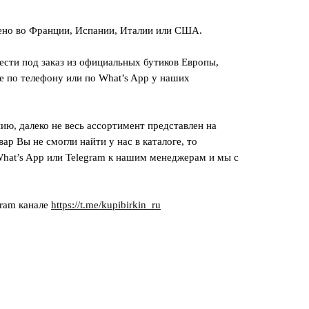
ено во Франции, Испании, Италии или США.
сти под заказ из официальных бутиков Европы,
е по телефону или по What’s App у наших
ию, далеко не весь ассортимент представлен на
вар Вы не смогли найти у нас в каталоге, то
hat’s App или Telegram к нашим менеджерам и мы с
gram канале
https://t.me/kupibirkin_ru