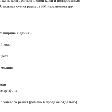
елка из контрастной яловой кожи и полированная
 Стильная сумка размера PM незаменима для
 x ширина x длина )
ой кожи
цвета
-молния
рман
 смартфона
 плечевого ремня (ремень в продаже отдельно)