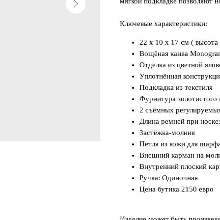
мягкой подкладке позволяют н
Ключевые характеристики:
22 x 10 x 17 см ( высота
Вощёная канва Monogr
Отделка из цветной яло
Уплотнённая конструкци
Подкладка из текстиля
Фурнитура золотистого 
2 съёмных регулируемы
Длина ремней при носке
Застёжка-молния
Петля из кожи для шарф
Внешний карман на мол
Внутренний плоский ка
Ручка: Одиночная
Цена бутика 2150 евро
Изделие может быть произвед