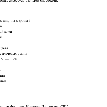
осить аксессуар разными способами.
 x ширина x длина )
am
вой кожи
я
цвета
х плечевых ремня
: 51—56 см
а
нии
рман
ено во Франции, Испании, Италии или США.