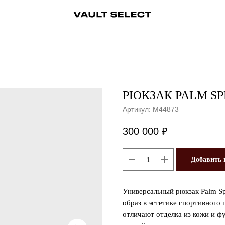
ры
Аксессуары
Ювелирные украшения
Ювелирные украшения
Бижутерия
Бижутерия
Часы
Консьерж-сервис
Часы
Косметика
Консьерж
РЮКЗАК PALM SP
Артикул:
M44873
300 000
₽
Добавить 
Универсальный рюкзак Palm Sp
образ в эстетике спортивного
отличают отделка из кожи и ф