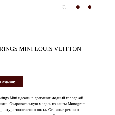
-сервис
RINGS MINI LOUIS VUITTON
в корзину
rings Mini идеально дополнит модный городской
 шика. Очаровательную модель из канвы Monogram
урнитура золотистого цвета. Cтёганые ремни на