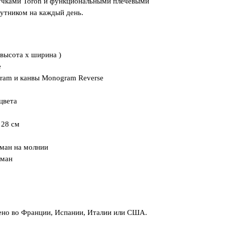
учками Toron и функциональными плечевыми
утником на каждый день.
 высота x ширина )
e
ram и канвы Monogram Reverse
цвета
 28 см
ман на молнии
рман
ено во Франции, Испании, Италии или США.