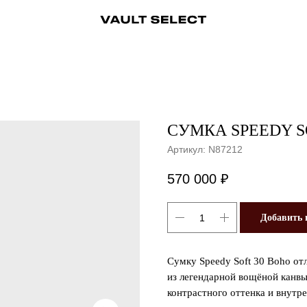
ры
Аксессуары
Ювелирные украшения
Ювелирные украшения
Бижутерия
Бижутерия
Часы
Консьерж-сервис
Часы
Косметика
Консьерж
СУМКА SPEEDY S
Артикул:
N87212
570 000
₽
Добавить 
Сумку Speedy Soft 30 Boho от
из легендарной вощёной канв
контрастного оттенка и внут