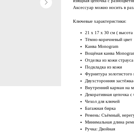
изящная цепочка с разноцветн
Аксессуар можно носить в раз
Ключевые характеристики:
21 x 17 x 30 см ( высота
Тёмно-коричневый цвет
Канва Monogram
Вощёная канва Monogr
Отделка из кожи страуса
Подкладка из кожи
Фурнитура золотистого 
Двухсторонняя застёжка
Внутренний карман на 
Декоративная цепочка с
Чехол для ключей
Багажная бирка
Ремень: Съёмный, нере
Минимальная длина ремн
Ручка: Двойная