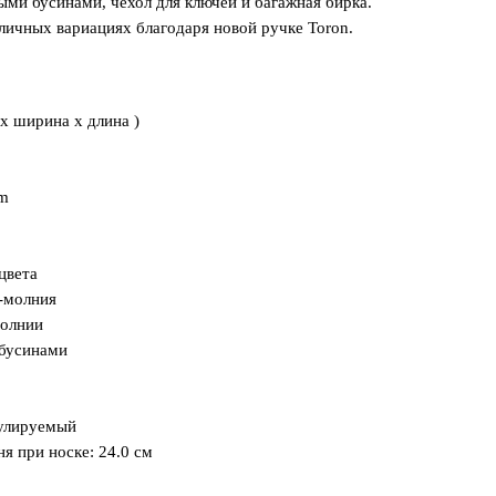
ыми бусинами, чехол для ключей и багажная бирка.
личных вариациях благодаря новой ручке Toron.
 x ширина x длина )
am
цвета
-молния
молнии
 бусинами
гулируемый
я при носке: 24.0 см