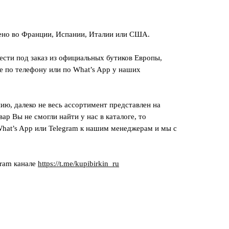
ено во Франции, Испании, Италии или США.
сти под заказ из официальных бутиков Европы,
е по телефону или по What’s App у наших
ию, далеко не весь ассортимент представлен на
вар Вы не смогли найти у нас в каталоге, то
hat’s App или Telegram к нашим менеджерам и мы с
gram канале
https://t.me/kupibirkin_ru