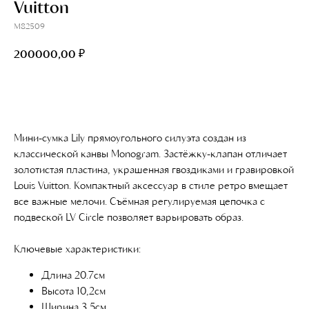
Vuitton
M82509
₽
200000,00
Добавить в корзину
Мини-сумка Lily прямоугольного силуэта создан из
классической канвы Monogram. Застёжку-клапан отличает
золотистая пластина, украшенная гвоздиками и гравировкой
Louis Vuitton. Компактный аксессуар в стиле ретро вмещает
все важные мелочи. Съёмная регулируемая цепочка с
подвеской LV Circle позволяет варьировать образ.
Ключевые характеристики:
Длина 20.7см
Высота 10,2см
Ширина 3,5см