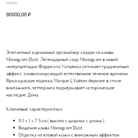
M11631
90000,00
₽
Добавить в корзину
Элегантный карманный органайзер создан из канвы
Monogram Dust. Легендарный узор Monogram в новой
интерпретации Фаррелла Уильямса отличает градиентный
эффект, символизирующий естественное течение времени.
Ярко-красная подпись Marque L.Vuitton deposee в стиле
винтажного леттеринга подчёркивает историческое
наследие Дома.
Ключевые характеристики:
11.1 x 1 x 7.5 см ( высота x ширина x длина )
Вощеная канва Monogram Dust
Отделка из яловой кожи с винтажным эффектом