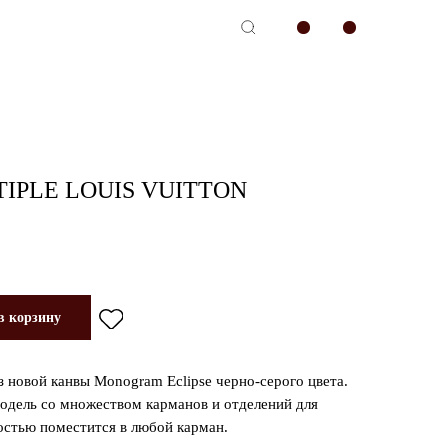
-сервис
PLE LOUIS VUITTON
в корзину
з новой канвы Monogram Eclipse черно-серого цвета.
одель со множеством карманов и отделений для
костью поместится в любой карман.