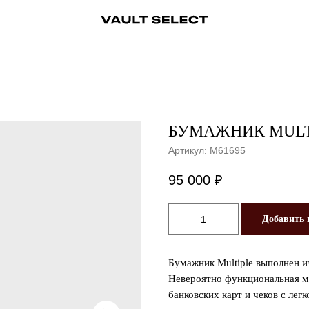
ры
Аксессуары
Ювелирные украшения
Ювелирные украшения
Бижутерия
Бижутерия
Часы
Консьерж-сервис
Часы
Косметика
Консьерж
БУМАЖНИК MULTI
Артикул:
M61695
95 000
₽
Добавить 
Бумажник Multiple выполнен и
Невероятно функциональная м
банковских карт и чеков с лег