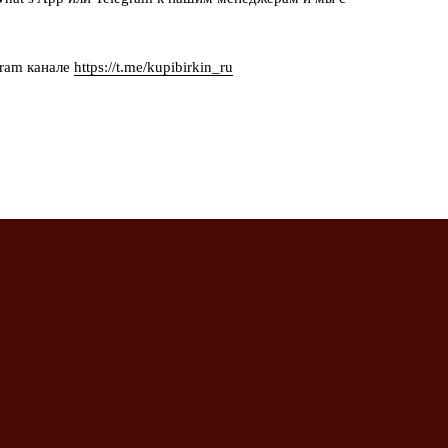
gram канале
https://t.me/kupibirkin_ru