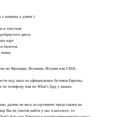
та x ширина x длина )
и и текстиля
еребристого цвета
ких карт
 и билетов
 чеков
ено во Франции, Испании, Италии или США.
сти под заказ из официальных бутиков Европы,
е по телефону или по What’s App у наших
ию, далеко не весь ассортимент представлен на
вар Вы не смогли найти у нас в каталоге, то
hat’s App или Telegram к нашим менеджерам и мы с