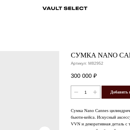
ры
Аксессуары
Ювелирные украшения
Ювелирные украшения
Бижутерия
Бижутерия
Часы
Консьерж-сервис
Часы
Косметика
Консьерж
СУМКА NANO CAN
Артикул:
M82952
300 000
₽
Добавить 
Сумка Nano Cannes цилиндрич
бьюти-кейса. Искусный аксесс
VVN и декоративная деталь с 