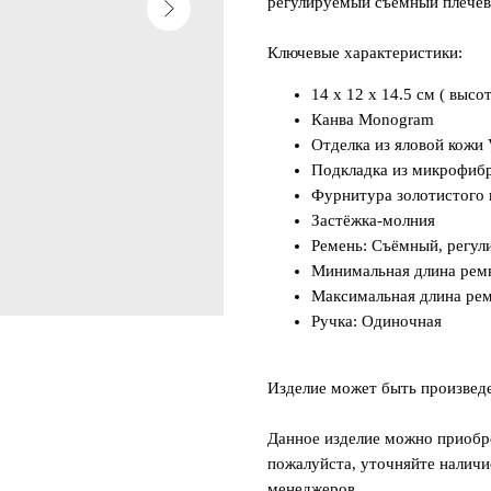
регулируемый съёмный плечево
Ключевые характеристики:
14 x 12 x 14.5 см ( высо
Канва Monogram
Отделка из яловой кож
Подкладка из микрофиб
Фурнитура золотистого 
Застёжка-молния
Ремень: Съёмный, регу
Минимальная длина ремн
Максимальная длина рем
Ручка: Одиночная
Изделие может быть произвед
Данное изделие можно приобре
пожалуйста, уточняйте наличи
менеджеров.