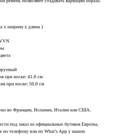
й ремень позволяют создавать вариации образа.
та x ширина x длина )
и VVN
ры
цвета
лируемый
я при носке: 41.0 см
ня при носке: 50.0 см
ено во Франции, Испании, Италии или США.
сти под заказ из официальных бутиков Европы,
е по телефону или по What’s App у наших