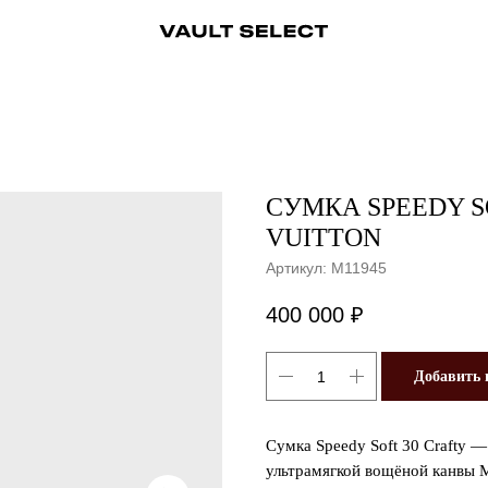
ры
Аксессуары
Ювелирные украшения
Ювелирные украшения
Бижутерия
Бижутерия
Часы
Консьерж-сервис
Часы
Косметика
Консьерж
СУМКА SPEEDY S
VUITTON
Артикул:
M11945
400 000
₽
Добавить 
Сумка Speedy Soft 30 Crafty 
ультрамягкой вощёной канвы M