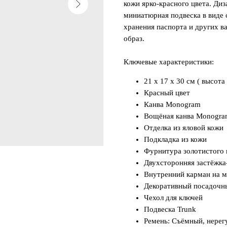
кожи ярко-красного цвета. Ди
миниатюрная подвеска в виде 
хранения паспорта и других в
образ.
Ключевые характеристики:
21 x 17 x 30 см ( высота
Красный цвет
Канва Monogram
Вощёная канва Monogr
Отделка из яловой кожи
Подкладка из кожи
Фурнитура золотистого 
Двухсторонняя застёжка
Внутренний карман на 
Декоративный посадочн
Чехол для ключей
Подвеска Trunk
Ремень: Съёмный, нере