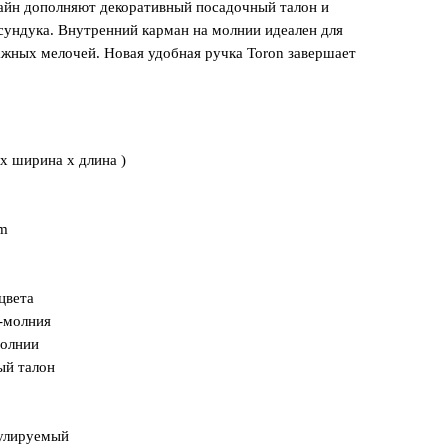
зайн дополняют декоративный посадочный талон и
сундука. Внутренний карман на молнии идеален для
ажных мелочей. Новая удобная ручка Toron завершает
 x ширина x длина )
am
цвета
-молния
молнии
ый талон
гулируемый