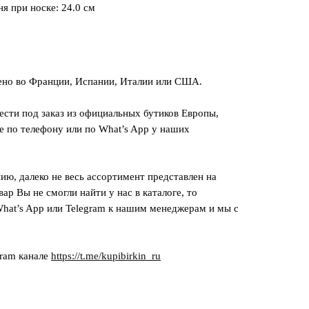
я при носке: 24.0 см
ено во Франции, Испании, Италии или США.
сти под заказ из официальных бутиков Европы,
е по телефону или по What’s App у наших
ию, далеко не весь ассортимент представлен на
вар Вы не смогли найти у нас в каталоге, то
hat’s App или Telegram к нашим менеджерам и мы с
gram канале
https://t.me/kupibirkin_ru