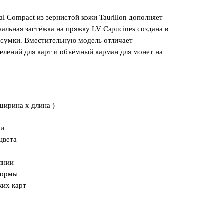
l Compact из зернистой кожи Taurillon дополняет
нальная застёжка на пряжку LV Capucines создана в
 сумки. Вместительную модель отличает
елений для карт и объёмный карман для монет на
 ширина x длина )
жи
цвета
лнии
формы
ких карт