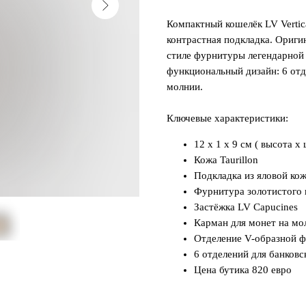
Компактный кошелёк LV Vertica
контрастная подкладка. Ориги
стиле фурнитуры легендарной
функциональный дизайн: 6 отд
молнии.
Ключевые характеристики:
12 x 1 x 9 см ( высота x
Кожа Taurillon
Подкладка из яловой ко
Фурнитура золотистого 
Застёжка LV Capucines
Карман для монет на мо
Отделение V-образной 
6 отделений для банковс
Цена бутика 820 евро