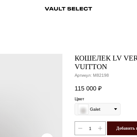
ры
Аксессуары
Ювелирные украшения
Ювелирные украшения
Бижутерия
Бижутерия
Часы
Консьерж-сервис
Часы
Косметика
Консьерж
КОШЕЛЕК LV VER
VUITTON
Артикул:
M82198
115 000
₽
Цвет
Galet
Добавить 