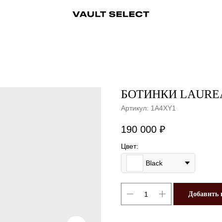
ры
Аксессуары
Ювелирные украшения
Ювелирные украшения
Бижутерия
Бижутерия
Часы
Консьерж-сервис
Часы
Косметика
Консьерж
БОТИНКИ LAUREA
Артикул:
1A4XY1
190 000
₽
Цвет:
Black
Добавить 