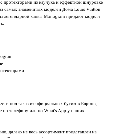
с протекторами из каучука и эффектной шнуровке
из самых знаменитых моделей Дома Louis Vuitton.
 из легендарной канвы Monogram придают модели
ь.
nogram
вет
ротекторами
сти под заказ из официальных бутиков Европы,
е по телефону или по What's App у наших
ию, далеко не весь ассортимент представлен на