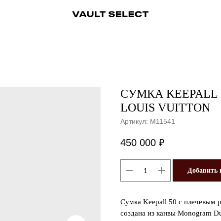
ры
Аксессуары
Ювелирные украшения
Ювелирные украшения
Бижутерия
Бижутерия
Часы
Консьерж-сервис
Часы
Косметика
Консьерж
СУМКА KEEPALL
LOUIS VUITTON
Артикул:
M11541
450 000
₽
Добавить 
Сумка Keepall 50 с плечевым 
создана из канвы Monogram Du