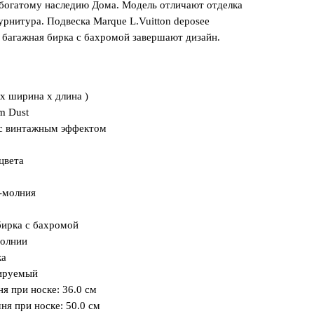
огатому наследию Дома. Модель отличают отделка
урнитура. Подвеска Marque L.Vuitton deposee
я багажная бирка с бахромой завершают дизайн.
 x ширина x длина )
m Dust
 с винтажным эффектом
цвета
-молния
бирка с бахромой
молнии
ка
лируемый
я при носке: 36.0 см
ня при носке: 50.0 см