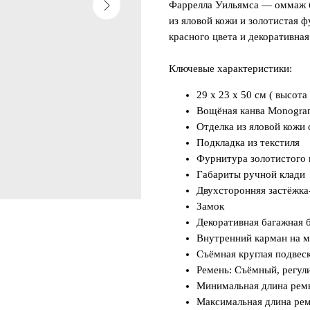
Фаррелла Уильямса — оммаж б
из яловой кожи и золотистая ф
красного цвета и декоративна
Ключевые характеристики:
29 x 23 x 50 см ( высота
Вощёная канва Monogra
Отделка из яловой кожи
Подкладка из текстиля
Фурнитура золотистого 
Габариты ручной клади
Двухсторонняя застёжка
Замок
Декоративная багажная 
Внутренний карман на 
Съёмная круглая подвес
Ремень: Съёмный, регу
Минимальная длина ремн
Максимальная длина рем