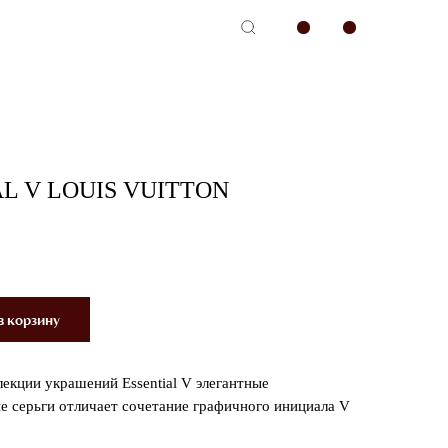
-сервис
L V LOUIS VUITTON
в корзину
лекции украшений Essential V элегантные
е серьги отличает сочетание графичного инициала V