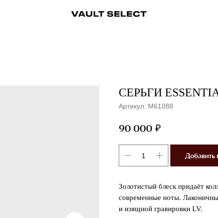
ры
Аксессуары
Ювелирные украшения
Ювелирные украшения
Бижутерия
Бижутерия
Часы
Консьерж-сервис
Часы
Косметика
Консьерж
СЕРЬГИ ESSENTIA
Артикул:
M61088
₽
90 000
Добавить 
Золотистый блеск придаёт кол
современные ноты. Лаконичны
и изящной гравировки LV.