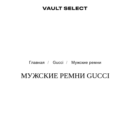
ры
Аксессуары
Ювелирные украшения
Ювелирные украшения
Бижутерия
Бижутерия
Часы
Консьерж-сервис
Часы
Косметика
Консьерж
Главная
/
Gucci
/
Мужские ремни
МУЖСКИЕ РЕМНИ GUCCI