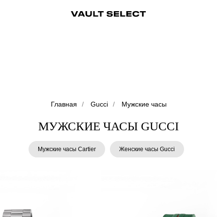
ры
Аксессуары
Ювелирные украшения
Ювелирные украшения
Бижутерия
Бижутерия
Часы
Консьерж-сервис
Часы
Косметика
Консьерж
Главная
/
Gucci
/
Мужские часы
МУЖСКИЕ ЧАСЫ GUCCI
Мужские часы Cartier
Женские часы Gucci