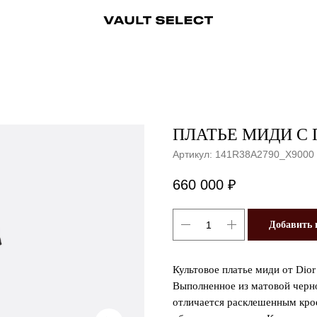
ры
Аксессуары
Ювелирные украшения
Ювелирные украшения
Бижутерия
Бижутерия
Часы
Консьерж-сервис
Часы
Косметика
Консьерж
ПЛАТЬЕ МИДИ С 
Артикул:
141R38A2790_X9000
660 000
₽
Добавить 
Культовое платье миди от Dior
Выполненное из матовой черно
отличается расклешенным крое