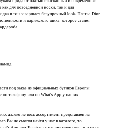
рукава придают платью изысканный и современный
ы как для повседневной носки, так и для
адка в тон завершает безупречный look. Платье Dior
ственности и парижского шика, которое станет
ардероба.
лиамид
сти под заказ из официальных бутиков Европы,
е по телефону или по What's App у наших
ию, далеко не весь ассортимент представлен на
вар Вы не смогли найти у нас в каталоге, то
hat’s App или Telegram к нашим менеджерам и мы с