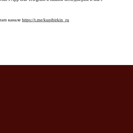
gram канале
https://t.me/kupibirkin_ru